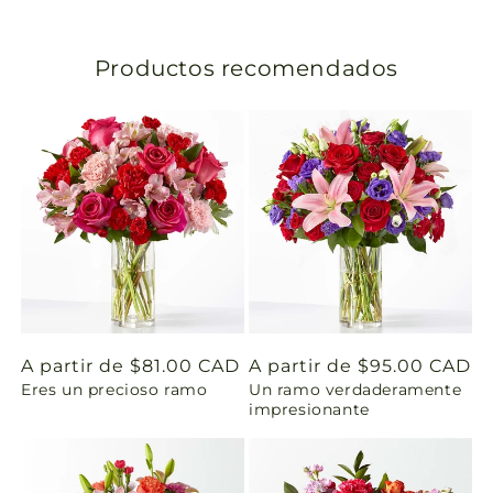
s
l
Productos recomendados
a
t
i
o
n
m
i
Precio
A partir de $81.00 CAD
Precio
A partir de $95.00 CAD
Eres un precioso ramo
Un ramo verdaderamente
habitual
habitual
s
impresionante
s