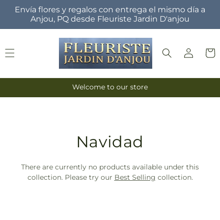
Ir
Envía flores y regalos con entrega el mismo día a
directamente
Anjou, PQ desde Fleuriste Jardin D'anjou
al contenido
Iniciar
Carrit
sesión
Welcome to our store
T
Navidad
r
There are currently no products available under this
a
collection. Please try our
Best Selling
collection.
n