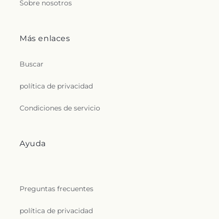
e
Sobre nosotros
c
Más enlaces
t
i
Buscar
o
política de privacidad
n
Condiciones de servicio
s
.
Ayuda
g
e
Preguntas frecuentes
n
política de privacidad