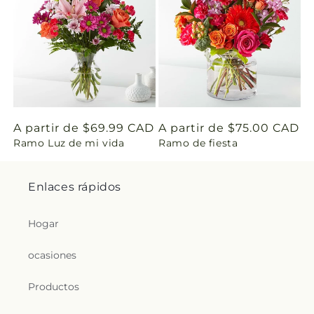
i
n
g
:
e
Precio
A partir de $69.99 CAD
Precio
A partir de $75.00 CAD
s
Ramo Luz de mi vida
Ramo de fiesta
habitual
habitual
.
Enlaces rápidos
c
Hogar
o
ocasiones
l
l
Productos