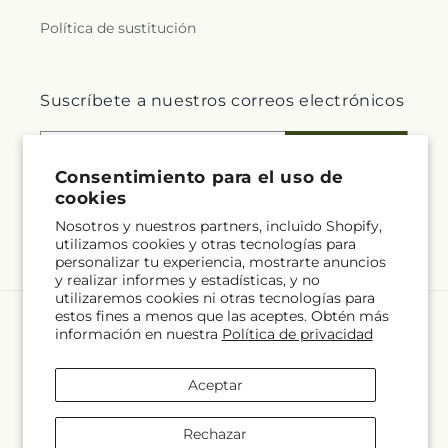
e
Política de sustitución
r
a
Suscríbete a nuestros correos electrónicos
l
Correo electrónico
Suscribirse
.
Consentimiento para el uso de
cookies
c
Nosotros y nuestros partners, incluido Shopify,
utilizamos cookies y otras tecnologías para
Facebook
Instagram
o
personalizar tu experiencia, mostrarte anuncios
y realizar informes y estadísticas, y no
l
utilizaremos cookies ni otras tecnologías para
estos fines a menos que las aceptes. Obtén más
l
Idioma
información en nuestra
Política de privacidad
e
ES
Aceptar
c
Formas
Rechazar
de