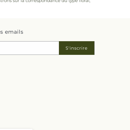
trons sur la correspondance du type floral,
s emails
S'inscrire