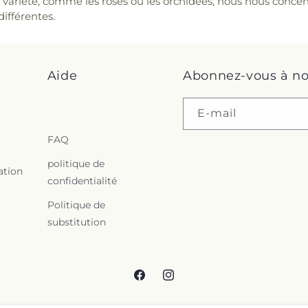
 variété, comme les roses ou les orchidées, nous nous concen
ifférentes.
Aide
Abonnez-vous à no
E-mail
FAQ
politique de
ation
confidentialité
Politique de
substitution
Facebook
Instagram