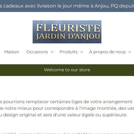
s cadeaux avec livraison le jour même à Anjou, PQ depuis
Maison
Occasions
Produits
À propos de nous
Welcome to our store
us pourrions remplacer certaines tiges de votre arrangement 
de notre mieux pour correspondre à l'image montrée, des vases
u design original et sera d'une valeur égale ou supérieure.