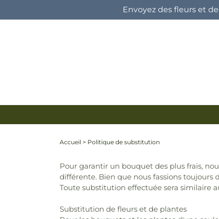
et
Envoyez des fleurs et de
passer
au
contenu
Accueil
>
Politique de substitution
Pour garantir un bouquet des plus frais, no
différente. Bien que nous fassions toujours 
Toute substitution effectuée sera similaire a
Substitution de fleurs et de plantes