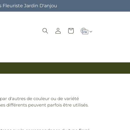
 Fleuriste Jardin D'anjou
L
Connexion
Panier
FR
a
n
g
u
e
par d'autres de couleur ou de variété
 différents peuvent parfois être utilisés.